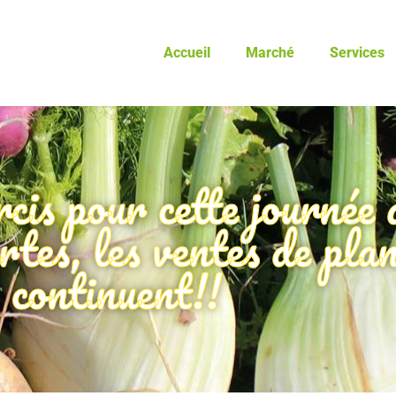
Accueil
Marché
Services
cis pour cette journée 
rtes, les ventes de pla
continuent!!